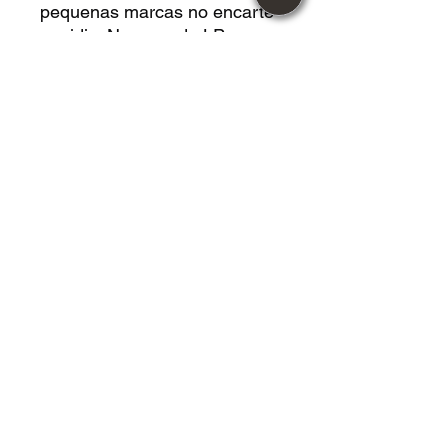
pequenas marcas no encarte
e midia. No caso do LP, com
chiados, porem não pula.
Razoavel: Com riscos e
marcas na capa e midia,
porem não atrapalham na
audição. No caso do LP,
causam muito chiado,
podendo até pular.