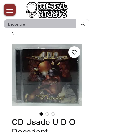
CD Usado U D O
Decadent