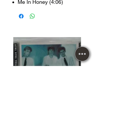
Me In Honey (4:06)
CD Usado Talk Talk The
Essential
Preço
R$ 129,90