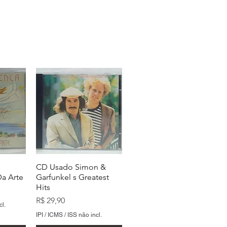
CD Usado Simon &
a Arte
Garfunkel s Greatest
Hits
Preço
R$ 29,90
cl.
IPI / ICMS / ISS não incl.