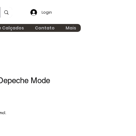
Login
e Calçados
Contato
Mais
Depeche Mode
ncl.