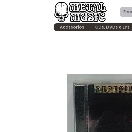
Acessorios
CDs, DVDs e LPs