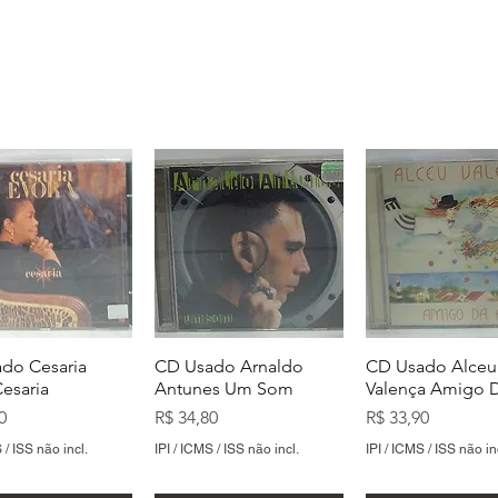
do Cesaria
CD Usado Arnaldo
CD Usado Alceu
Cesaria
Antunes Um Som
Valença Amigo D
Preço
Preço
0
R$ 34,80
R$ 33,90
 / ISS não incl.
IPI / ICMS / ISS não incl.
IPI / ICMS / ISS não in