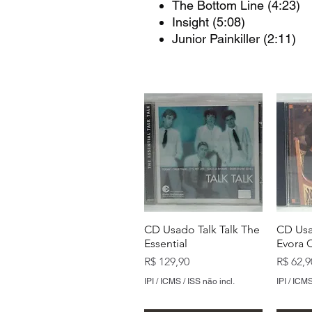
The Bottom Line (4:23)
Insight (5:08)
Junior Painkiller (2:11)
CD Usado Talk Talk The
CD Usa
Essential
Evora 
Preço
Preço
R$ 129,90
R$ 62,9
IPI / ICMS / ISS não incl.
IPI / ICMS