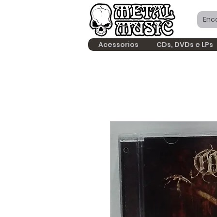
Acessorios
CDs, DVDs e LPs