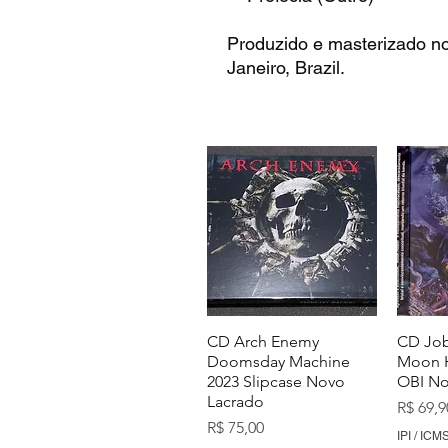
Produzido e masterizado no 
Janeiro, Brazil.
CD Arch Enemy
CD Job
Doomsday Machine
Moon H
2023 Slipcase Novo
OBI No
Lacrado
Preço
R$ 69,9
Preço
R$ 75,00
IPI / ICMS