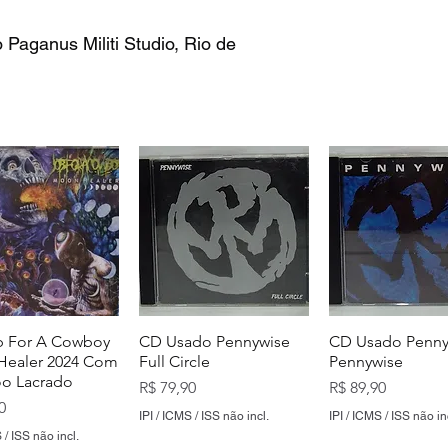
Paganus Militi Studio, Rio de
 For A Cowboy
CD Usado Pennywise
CD Usado Penny
ealer 2024 Com
Full Circle
Pennywise
o Lacrado
Preço
Preço
R$ 79,90
R$ 89,90
0
IPI / ICMS / ISS não incl.
IPI / ICMS / ISS não in
 / ISS não incl.