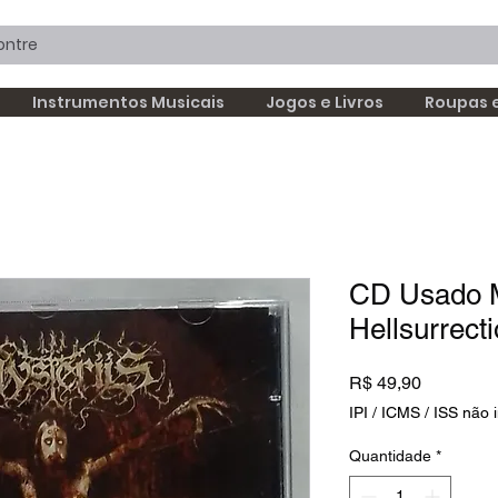
Instrumentos Musicais
Jogos e Livros
Roupas 
CD Usado M
Hellsurrect
Preço
R$ 49,90
IPI / ICMS / ISS não i
Quantidade
*