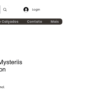
Login
e Calçados
Contato
Mais
ysteriis
ion
ncl.