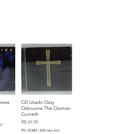
wise
CD Usado Ozzy
Osbourne The Ozzman
Cometh
Preço
R$ 69,90
cl.
IPI / ICMS / ISS não incl.