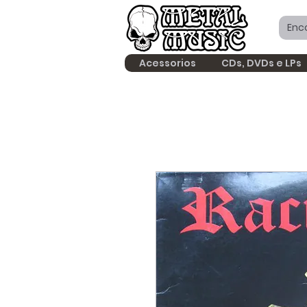
Acessorios
CDs, DVDs e LPs