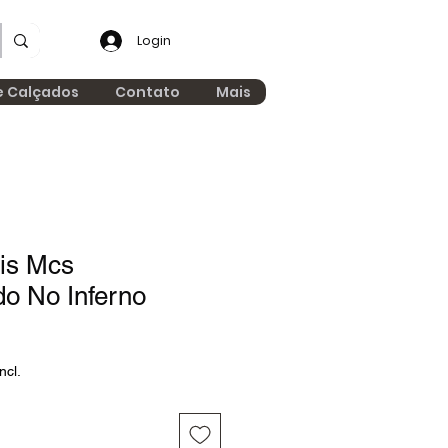
Login
e Calçados
Contato
Mais
is Mcs
o No Inferno
ncl.