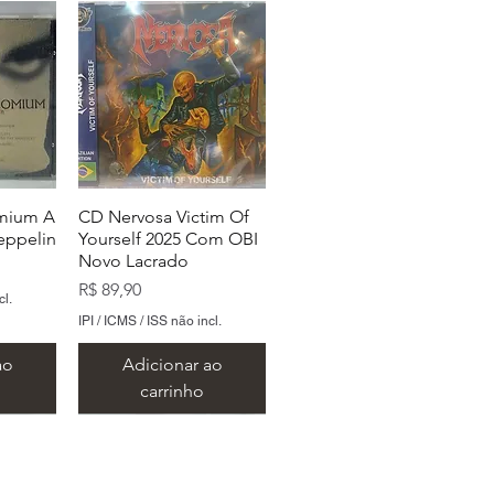
mium A
CD Nervosa Victim Of
eppelin
Yourself 2025 Com OBI
Novo Lacrado
Preço
R$ 89,90
cl.
IPI / ICMS / ISS não incl.
ao
Adicionar ao
carrinho