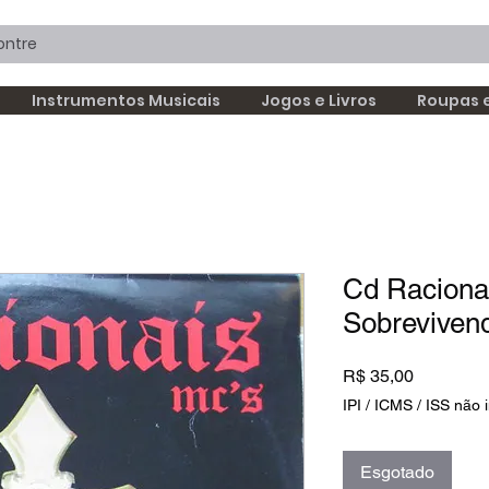
Instrumentos Musicais
Jogos e Livros
Roupas 
Cd Raciona
Sobrevivend
Preço
R$ 35,00
IPI / ICMS / ISS não i
Esgotado