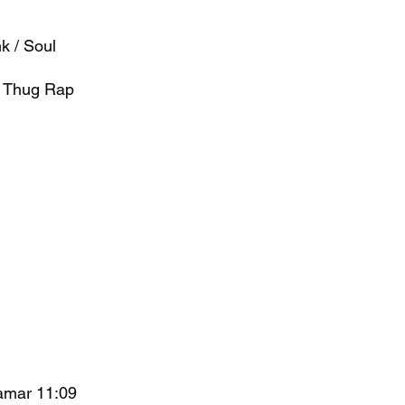
k / Soul
, Thug Rap
amar 11:09