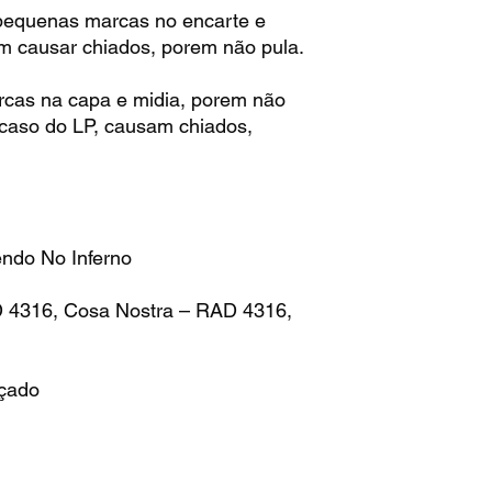
pequenas marcas no encarte e
m causar chiados, porem não pula.
rcas na capa e midia, porem não
 caso do LP, causam chiados,
endo No Inferno
D 4316, Cosa Nostra – RAD 4316,
nçado