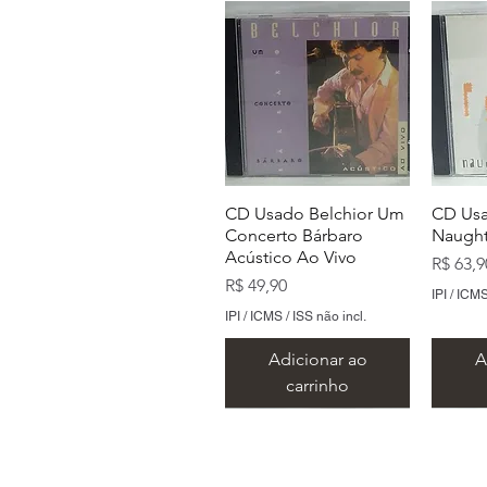
CD Usado Belchior Um
CD Usa
Concerto Bárbaro
Naught
Acústico Ao Vivo
Preço
R$ 63,9
Preço
R$ 49,90
IPI / ICMS
IPI / ICMS / ISS não incl.
Adicionar ao
A
carrinho