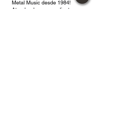
Metal Music desde 1984!
Atendendo nossos clientes
com responsabilidade e
compromisso.
Vendemos roupas,
acessórios, instrumentos
musicais, calçados, mangás,
livros, CDS, LPS, DVDS,
jogos de tabuleiros,
Cardgames, Vestidos, HQS,
revistas e muito mais!