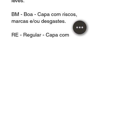
leves.
BM - Boa - Capa com riscos,
marcas e/ou desgastes.
RE - Regular - Capa com
riscos, marcas e/ou
desgastes, podendo estar
danificada.
Metal Music desde 1984!
Atendendo nossos clientes
com responsabilidade e
compromisso.
Vendemos roupas,