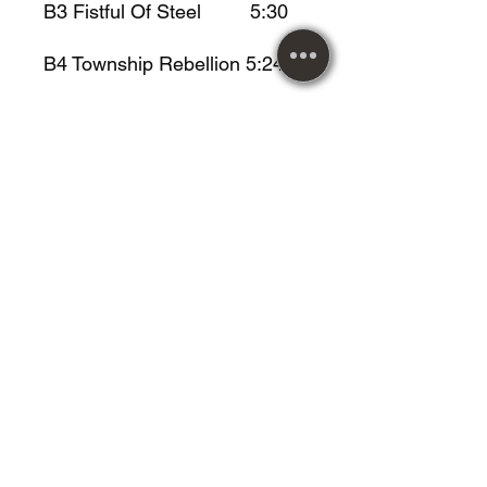
B3
Fistful Of Steel
5:30
B4
Township Rebellion
5:24
B5
Freedom
6:06
Metal Music desde 1984!
Atendendo nossos clientes
com responsabilidade e
compromisso.
Vendemos roupas,
acessórios, instrumentos
musicais, calçados, mangas,
livros, CDS, LPS, DVDS,
jogos de tabuleiros,