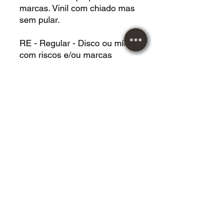
marcas. Vinil com chiado mas
sem pular.
RE - Regular - Disco ou mídia
com riscos e/ou marcas
podendo pular.
Capa
NV - Nova - Capa no estado
de nova, sem riscos ou
marcas.
EX - Excelente - Capa quase