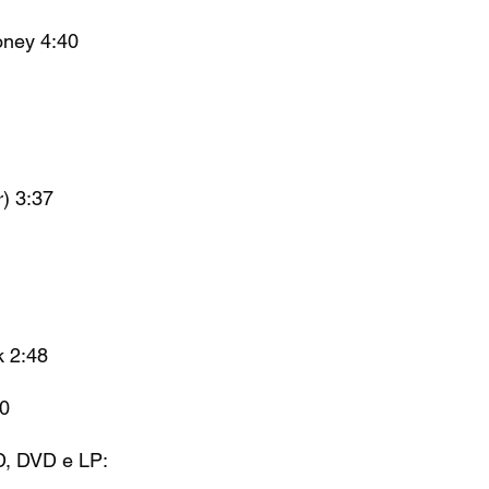
oney 4:40
) 3:37
k 2:48
50
D, DVD e LP: