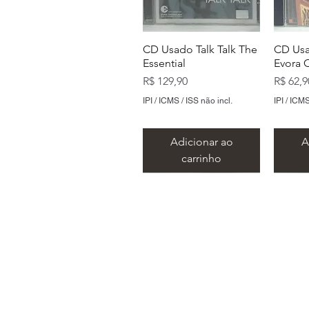
CD Usado Talk Talk The
CD Usa
Essential
Evora 
Preço
Preço
R$ 129,90
R$ 62,9
IPI / ICMS / ISS não incl.
IPI / ICMS
Adicionar ao
A
carrinho
Endereço:
CD Usado Ramones
CD Usado Cidade
CD Usado The Animals
CD Us
CD Us