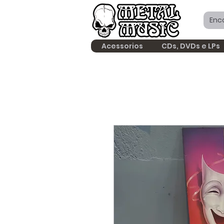
Acessorios
CDs, DVDs e LPs