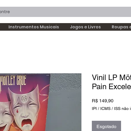
Instrumentos Musicais
Jogos e Livros
Roupas 
Vinil LP Mö
Pain Excele
Preço
R$ 149,90
IPI / ICMS / ISS não i
Esgotado