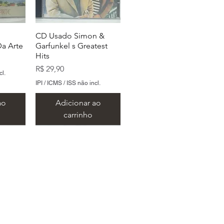
CD Usado Simon &
a Arte
Garfunkel s Greatest
Hits
Preço
R$ 29,90
cl.
IPI / ICMS / ISS não incl.
ao
Adicionar ao
carrinho
 São Paulo
oors
ylan s
CD Usado The Doors
CD Usado The Beatles