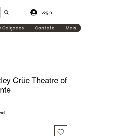
Login
e Calçados
Contato
Mais
tley Crüe Theatre of
nte
ncl.