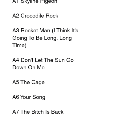
A1 Skyline Pigeon
A2 Crocodile Rock
A3 Rocket Man (I Think It's
Going To Be Long, Long
Time)
A4 Don't Let The Sun Go
Down On Me
A5 The Cage
A6 Your Song
A7 The Bitch Is Back