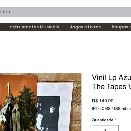
Instrumentos Musicais
Jogos e Livros
Roupas 
Vinil Lp Az
The Tapes V
Preço
R$ 149,90
IPI / ICMS / ISS não i
Quantidade
*