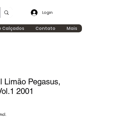
Login
e Calçados
Contato
Mais
ul Limão Pegasus,
ol.1 2001
ncl.