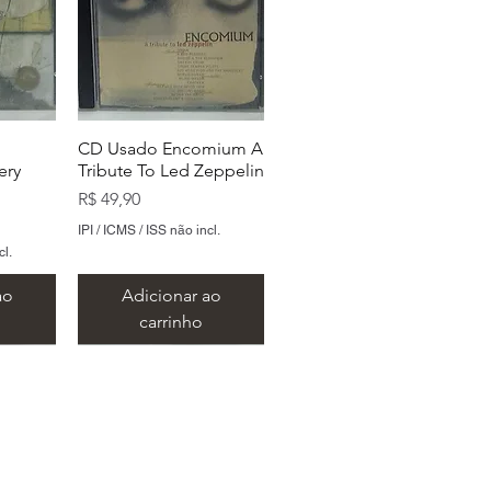
CD Usado Encomium A
ery
Tribute To Led Zeppelin
Preço
R$ 49,90
IPI / ICMS / ISS não incl.
cl.
ao
Adicionar ao
carrinho
 São Paulo