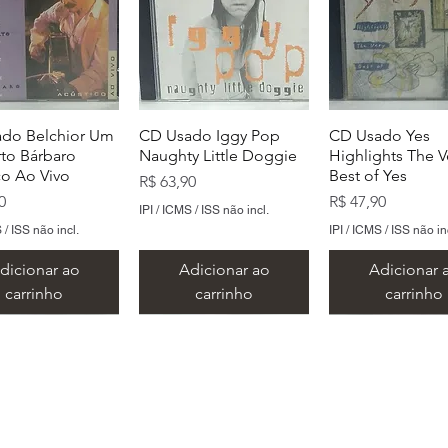
do Belchior Um
CD Usado Iggy Pop
CD Usado Yes
to Bárbaro
Naughty Little Doggie
Highlights The V
co Ao Vivo
Best of Yes
Preço
R$ 63,90
Preço
0
R$ 47,90
IPI / ICMS / ISS não incl.
 / ISS não incl.
IPI / ICMS / ISS não in
dicionar ao
Adicionar ao
Adicionar 
carrinho
carrinho
carrinho
​Metal Music LTDA
​CNPJ 15.146.267/0001/69
 Rua Alvares de Azevedo, 159/163 - Centro - Santo André -