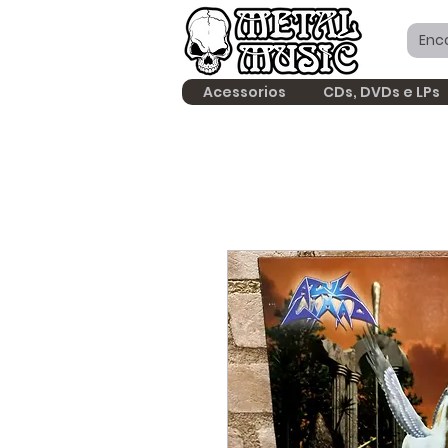
Acessorios
CDs, DVDs e LPs