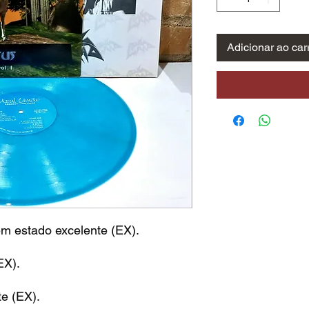
Adicionar ao car
m estado excelente (EX).
EX).
e (EX).