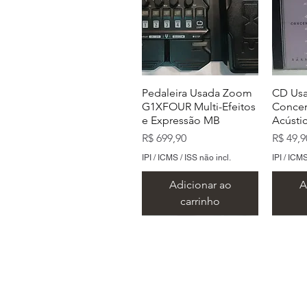
Pedaleira Usada Zoom
CD Usa
G1XFOUR Multi-Efeitos
Concer
e Expressão MB
Acústi
Preço
Preço
R$ 699,90
R$ 49,9
IPI / ICMS / ISS não incl.
IPI / ICMS
Adicionar ao
A
carrinho
Endereço: