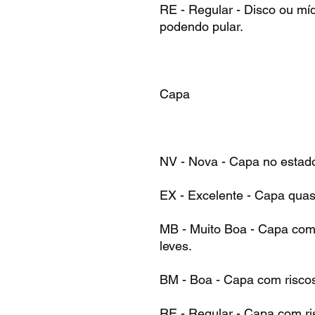
RE - Regular - Disco ou mí
podendo pular.
Capa
NV - Nova - Capa no estad
EX - Excelente - Capa qua
MB - Muito Boa - Capa com 
leves.
BM - Boa - Capa com risco
RE - Regular - Capa com ri