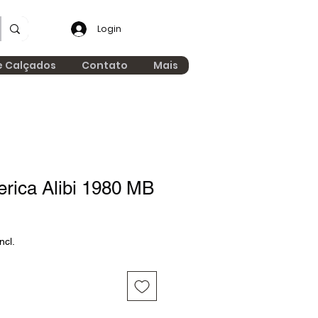
Login
e Calçados
Contato
Mais
erica Alibi 1980 MB
ncl.