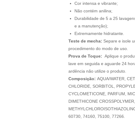
Cor intensa e vibrante;
Não contém anilina;
Durabilidade de 5 a 25 lavagen
e a manutenção);
Extremamente hidratante.
Teste de mecha:
Separe e isole 
procedimento do modo de uso.
Prova de Toque:
Aplique o produt
lave em seguida e aguarde 24 horas
ardência não utilize o produto.
Composição:
AQUA/WATER, CET
CHLORIDE, SORBITOL, PROPYLE
CYCLOMETICONE, PARFUM, MICA,
DIMETHICONE CROSSPOLYMER,
METHYLCHLOROISOTHIAZOLINON
60730, 74160, 75100, 77266.