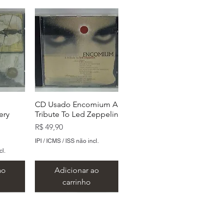
CD Usado Encomium A
ery
Tribute To Led Zeppelin
Preço
R$ 49,90
IPI / ICMS / ISS não incl.
cl.
ao
Adicionar ao
carrinho