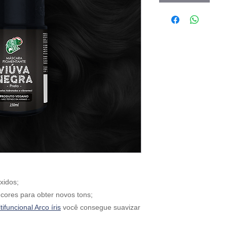
xidos;
cores para obter novos tons;
ifuncional Arco íris
você consegue suavizar