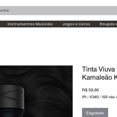
Instrumentos Musicais
Jogos e Livros
Roupas 
Tinta Viuva
Kamaleão 
Preço
R$ 59,90
IPI / ICMS / ISS não i
Esgotado