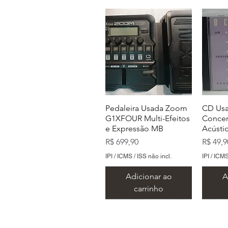
Pedaleira Usada Zoom
CD Usa
G1XFOUR Multi-Efeitos
Concer
e Expressão MB
Acústi
Preço
Preço
R$ 699,90
R$ 49,9
IPI / ICMS / ISS não incl.
IPI / ICMS
Adicionar ao
A
carrinho