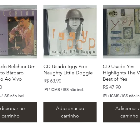
do Belchior Um
CD Usado Iggy Pop
CD Usado Yes
to Bárbaro
Naughty Little Doggie
Highlights The V
co Ao Vivo
Best of Yes
Preço
R$ 63,90
Preço
0
R$ 47,90
IPI / ICMS / ISS não incl.
 / ISS não incl.
IPI / ICMS / ISS não in
dicionar ao
Adicionar ao
Adicionar 
carrinho
carrinho
carrinho