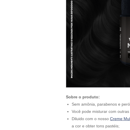
Sobre o produto:
Sem amônia, parabenos e peró
Você pode misturar com outras 
Diluido com o nosso
Creme Mult
a cor e obter tons pastéis;