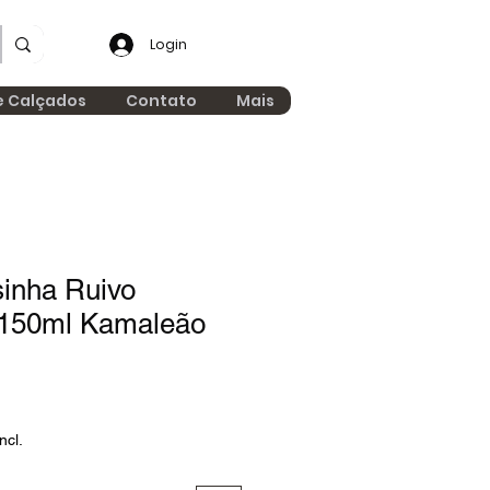
Login
e Calçados
Contato
Mais
sinha Ruivo
 150ml Kamaleão
ncl.