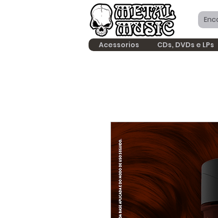
Acessorios
CDs, DVDs e LPs