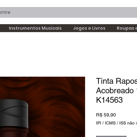
Instrumentos Musicais
Jogos e Livros
Roupas 
Tinta Rapo
Acobreado
K14563
Preço
R$ 59,90
IPI / ICMS / ISS não i