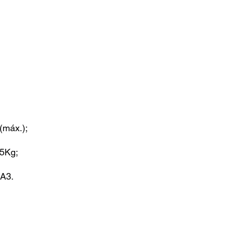
(máx.);
,5Kg;
 A3.