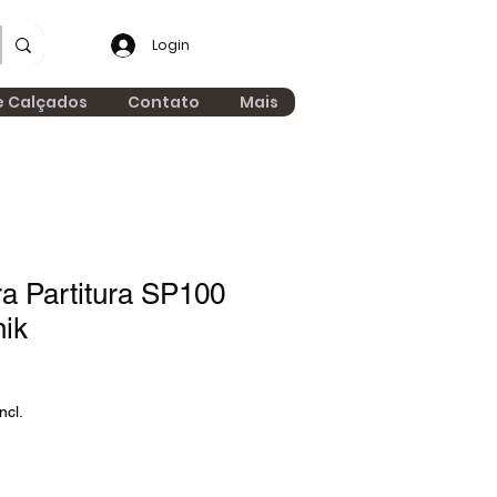
Login
e Calçados
Contato
Mais
a Partitura SP100
nik
ncl.