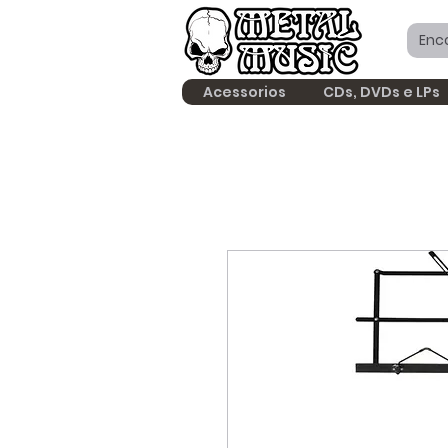
Acessorios
CDs, DVDs e LPs