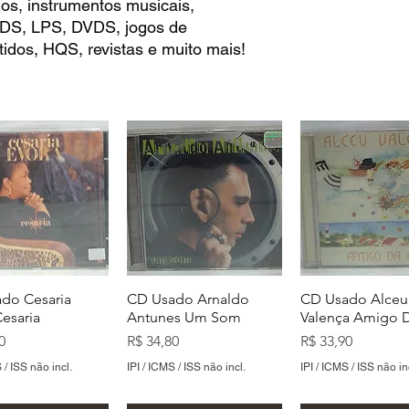
os, instrumentos musicais,
 CDS, LPS, DVDS, jogos de
idos, HQS, revistas e muito mais!
do Cesaria
CD Usado Arnaldo
CD Usado Alceu
Cesaria
Antunes Um Som
Valença Amigo D
Preço
Preço
0
R$ 34,80
R$ 33,90
 / ISS não incl.
IPI / ICMS / ISS não incl.
IPI / ICMS / ISS não in