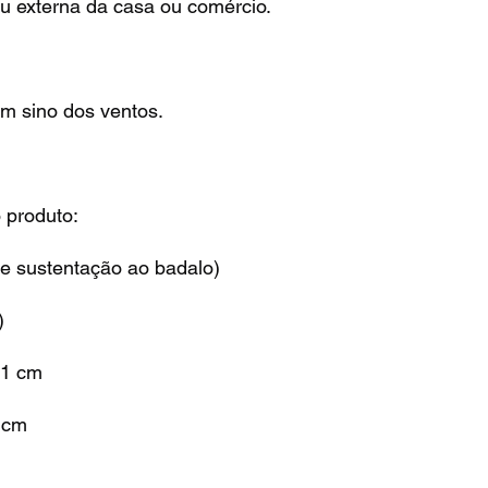
 ou externa da casa ou comércio.
 sino dos ventos.
 produto:
 de sustentação ao badalo)
)
31 cm
1 cm