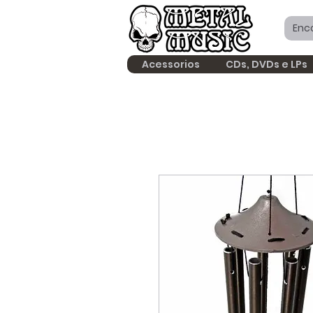
Acessorios
CDs, DVDs e LPs