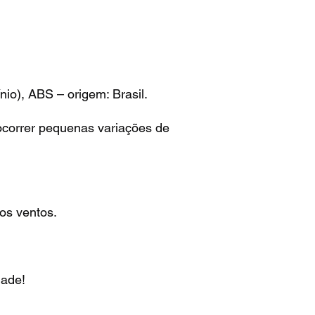
io), ABS – origem: Brasil.
 ocorrer pequenas variações de
os ventos.
dade!