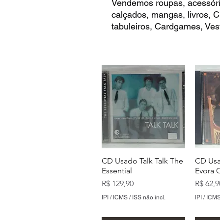
Vendemos roupas, acessóri
calçados, mangas, livros,
tabuleiros, Cardgames, Vest
CD Usado Talk Talk The
CD Usa
Essential
Evora 
Preço
Preço
R$ 129,90
R$ 62,9
IPI / ICMS / ISS não incl.
IPI / ICMS