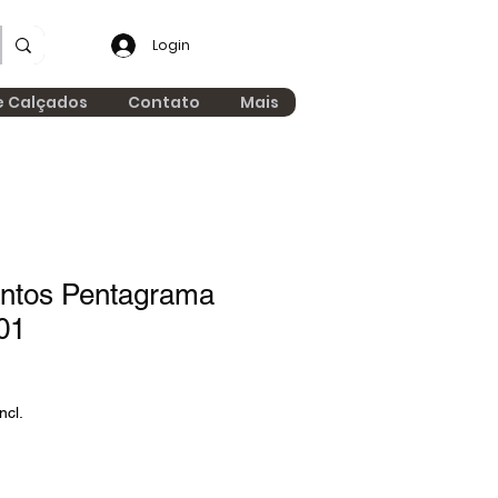
Login
e Calçados
Contato
Mais
entos Pentagrama
01
ncl.