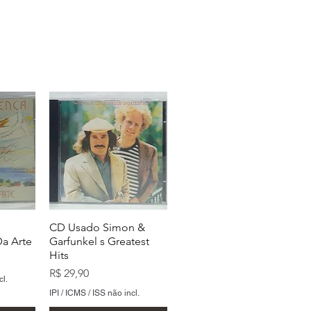
CD Usado Simon &
a Arte
Garfunkel s Greatest
Hits
Preço
R$ 29,90
cl.
IPI / ICMS / ISS não incl.