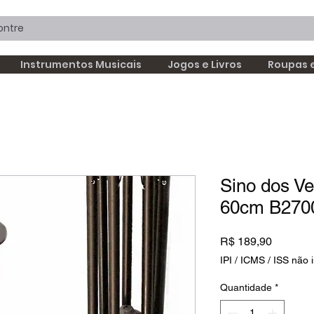
Instrumentos Musicais
Jogos e Livros
Roupas 
Sino dos V
60cm B270
Preço
R$ 189,90
IPI / ICMS / ISS não i
Quantidade
*