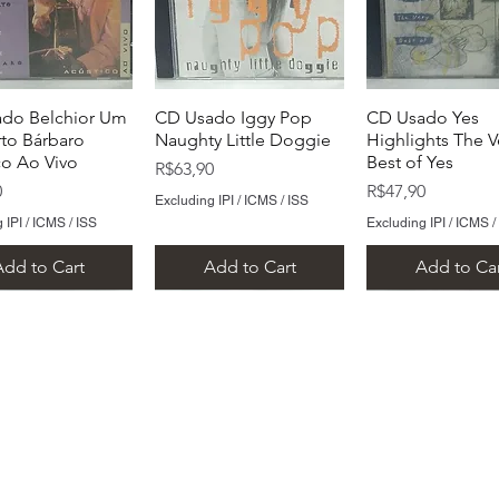
do Belchior Um
CD Usado Iggy Pop
CD Usado Yes
to Bárbaro
Naughty Little Doggie
Highlights The V
co Ao Vivo
Best of Yes
Price
R$63,90
Price
0
R$47,90
Excluding IPI / ICMS / ISS
 IPI / ICMS / ISS
Excluding IPI / ICMS /
Add to Cart
Add to Cart
Add to Car
​Metal Music LTDA
​CNPJ 15.146.267/0001/69
 Rua Alvares de Azevedo, 159/163 - Centro - Santo André -
E-mail:
lojametalcds@hotmail.com
Whatsapp: (11) 93458-7444