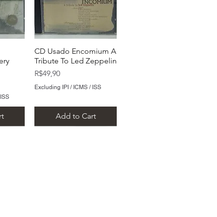
CD Usado Encomium A
ery
Tribute To Led Zeppelin
Price
R$49,90
Excluding IPI / ICMS / ISS
 ISS
t
Add to Cart
 São Paulo