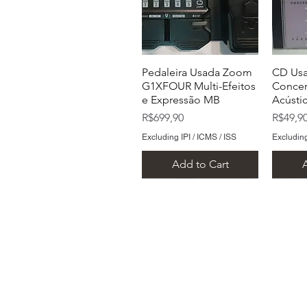
Pedaleira Usada Zoom
CD Usa
G1XFOUR Multi-Efeitos
Concer
e Expressão MB
Acústi
Price
Price
R$699,90
R$49,9
Excluding IPI / ICMS / ISS
Excluding
Add to Cart
Endereço: