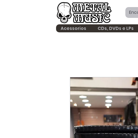
Acessorios
CDs, DVDs e LPs