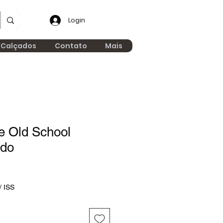
Login
 Calçados
Contato
Mais
e Old School
ado
/ ISS