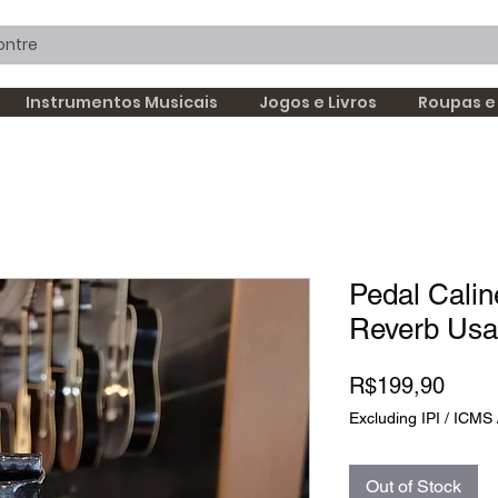
Instrumentos Musicais
Jogos e Livros
Roupas e
Pedal Calin
Reverb Us
Price
R$199,90
Excluding IPI / ICMS 
Out of Stock