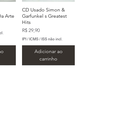
CD Usado Simon &
a Arte
Garfunkel s Greatest
Hits
Preço
R$ 29,90
cl.
IPI / ICMS / ISS não incl.
ao
Adicionar ao
carrinho
 São Paulo
oors
ylan s
CD Usado The Doors
CD Usado The Beatles
b Dylan
The Doors
Love
.