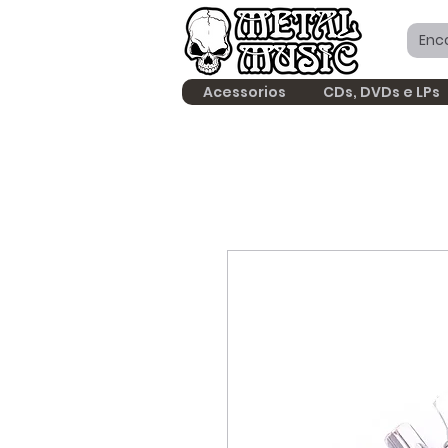
Acessorios
CDs, DVDs e LPs