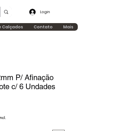
Login
e Calçados
Contato
Mais
2mm P/ Afinação
ote c/ 6 Undades
ncl.