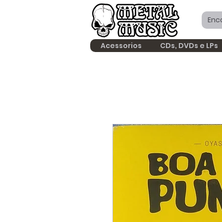
Acessorios
CDs, DVDs e LPs