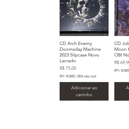
CD Arch Enemy
CD Job
Doomsday Machine
Moon H
2023 Slipcase Novo
OBI No
Lacrado
Preço
R$ 69,9
Preço
R$ 75,00
IPI / ICMS
IPI / ICMS / ISS não incl.
Adicionar ao
A
carrinho