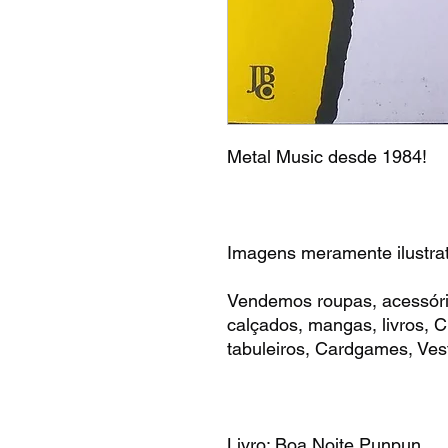
Metal Music desde 1984!
Imagens meramente ilustrat
Vendemos roupas, acessóri
calçados, mangas, livros,
tabuleiros, Cardgames, Vest
Livro: Boa Noite Punpun