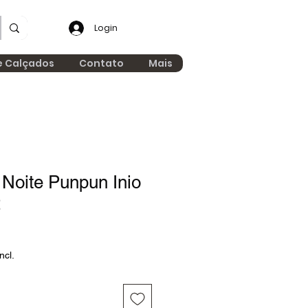
Login
e Calçados
Contato
Mais
Noite Punpun Inio
2
ncl.