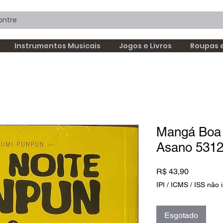
Instrumentos Musicais
Jogos e Livros
Roupas 
Mangá Boa 
Asano 531
Preço
R$ 43,90
IPI / ICMS / ISS não i
Esgotado