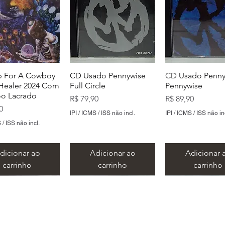
 For A Cowboy
CD Usado Pennywise
CD Usado Penny
ealer 2024 Com
Full Circle
Pennywise
o Lacrado
Preço
Preço
R$ 79,90
R$ 89,90
0
IPI / ICMS / ISS não incl.
IPI / ICMS / ISS não in
 / ISS não incl.
dicionar ao
Adicionar ao
Adicionar 
carrinho
carrinho
carrinho
​Metal Music LTDA
​CNPJ 15.146.267/0001/69