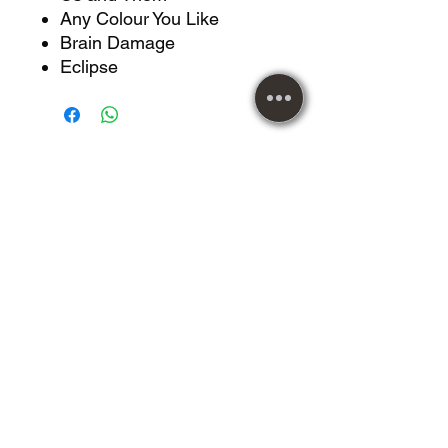
Any Colour You Like
Brain Damage
Eclipse
CD Usado Toy Dolls We re Mad!