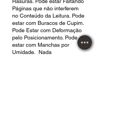
Rasuras. Pode estar Faltando
Páginas que não interferem
no Conteúdo da Leitura. Pode
estar com Buracos de Cupim.
Pode Estar com Deformação
pelo Posicionamento. Pode
estar com Manchas por
Umidade. Nada
Comprometendo a Leitura.
LIVRO EM *BOM* ESTADO,
folhas amareladas com
manchas de tempo,
dedicatória a caneta, algumas
páginas enrugadas, marcas
de dobra na capa e em
algumas folhas, capa com