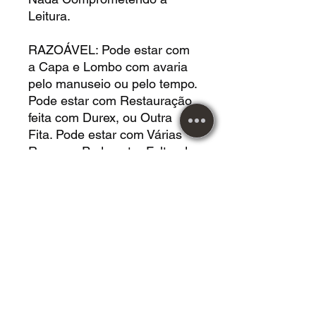
Leitura.
RAZOÁVEL: Pode estar com
a Capa e Lombo com avaria
pelo manuseio ou pelo tempo.
Pode estar com Restauração
feita com Durex, ou Outra
Fita. Pode estar com Várias
Rasuras. Pode estar Faltando
Páginas que não interferem
no Conteúdo da Leitura. Pode
estar com Buracos de Cupim.
Pode Estar com Deformação
pelo Posicionamento. Pode
estar com Manchas por
Umidade. Nada
Comprometendo a Leitura.