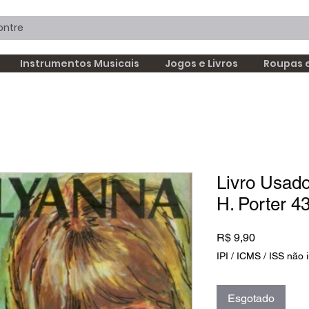
Instrumentos Musicais
Jogos e Livros
Roupas 
Livro Usado
H. Porter 4
Preço
R$ 9,90
IPI / ICMS / ISS não i
Esgotado