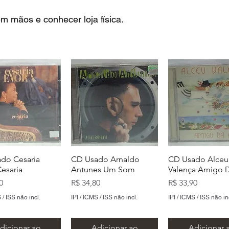
m mãos e conhecer loja física.
do Cesaria
CD Usado Arnaldo
CD Usado Alceu
Cesaria
Antunes Um Som
Valença Amigo D
Preço
Preço
0
R$ 34,80
R$ 33,90
 / ISS não incl.
IPI / ICMS / ISS não incl.
IPI / ICMS / ISS não in
dicionar ao
Adicionar ao
Adicionar 