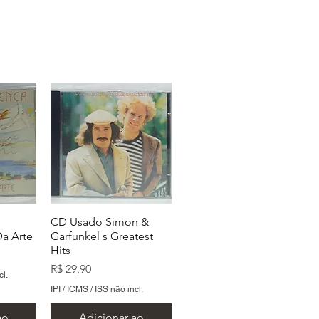
CD Usado Simon &
a Arte
Garfunkel s Greatest
Hits
Preço
R$ 29,90
cl.
IPI / ICMS / ISS não incl.
ao
Adicionar ao