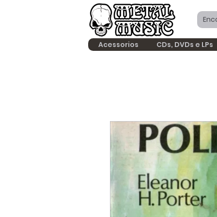
Acessorios
CDs, DVDs e LPs