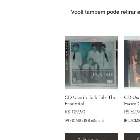
Você tambem pode retirar e
CD Usado Talk Talk The
CD Usa
Essential
Evora 
Preço
Preço
R$ 129,90
R$ 62,9
IPI / ICMS / ISS não incl.
IPI / ICMS
Adicionar ao
A