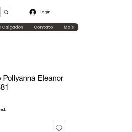
Login
e Calçados
Contato
Mais
 Pollyanna Eleanor
381
ncl.