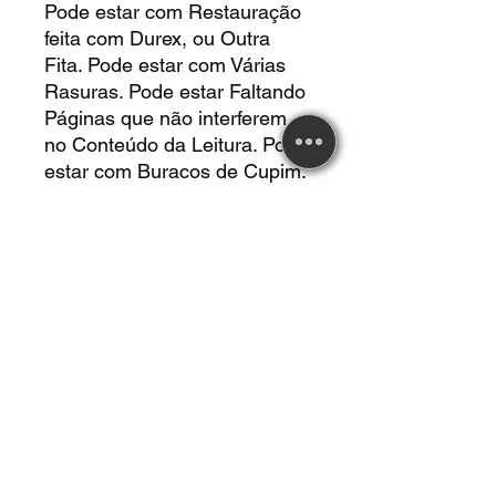
Pode estar com Restauração
feita com Durex, ou Outra
Fita. Pode estar com Várias
Rasuras. Pode estar Faltando
Páginas que não interferem
no Conteúdo da Leitura. Pode
estar com Buracos de Cupim.
Pode Estar com Deformação
pelo Posicionamento. Pode
estar com Manchas por
Umidade. Nada
Comprometendo a Leitura.
LIVRO EM *MUITO BOM*
ESTADO