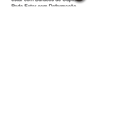
Pode Estar com Deformação
pelo Posicionamento. Pode
estar com Manchas por
Umidade. Nada
Comprometendo a Leitura.
LIVRO EM *MUITO BOM*
ESTADO