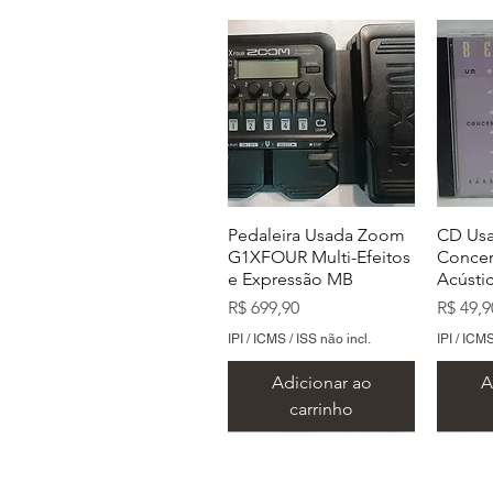
Pedaleira Usada Zoom
CD Usa
G1XFOUR Multi-Efeitos
Concer
e Expressão MB
Acústi
Preço
Preço
R$ 699,90
R$ 49,9
IPI / ICMS / ISS não incl.
IPI / ICMS
Adicionar ao
A
carrinho