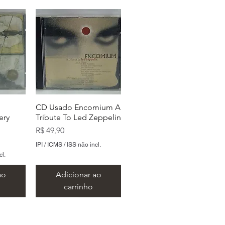
CD Usado Encomium A
ery
Tribute To Led Zeppelin
Preço
R$ 49,90
IPI / ICMS / ISS não incl.
cl.
ao
Adicionar ao
carrinho