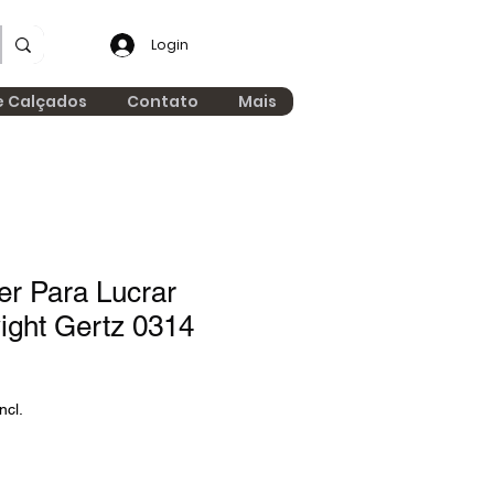
Login
e Calçados
Contato
Mais
er Para Lucrar
ght Gertz 0314
ncl.