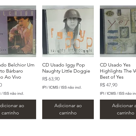
do Belchior Um
CD Usado Iggy Pop
CD Usado Yes
to Bárbaro
Naughty Little Doggie
Highlights The V
co Ao Vivo
Best of Yes
Preço
R$ 63,90
Preço
0
R$ 47,90
IPI / ICMS / ISS não incl.
 / ISS não incl.
IPI / ICMS / ISS não in
dicionar ao
Adicionar ao
Adicionar 
carrinho
carrinho
carrinho