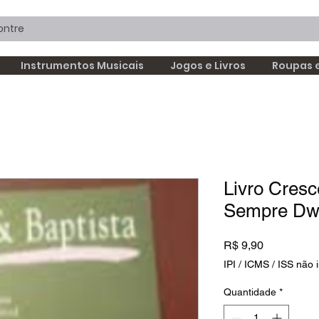
Instrumentos Musicais
Jogos e Livros
Roupas 
Livro Cresc
Sempre Dwi
Preço
R$ 9,90
IPI / ICMS / ISS não i
Quantidade
*