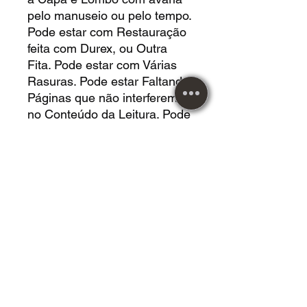
pelo manuseio ou pelo tempo.
Pode estar com Restauração
feita com Durex, ou Outra
Fita. Pode estar com Várias
Rasuras. Pode estar Faltando
Páginas que não interferem
no Conteúdo da Leitura. Pode
estar com Buracos de Cupim.
Pode Estar com Deformação
pelo Posicionamento. Pode
estar com Manchas por
Umidade. Nada
Comprometendo a Leitura.
LIVRO EM *MUITO BOM*
ESTADO