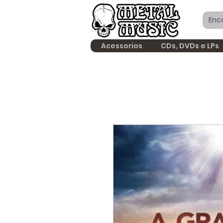
Acessorios
CDs, DVDs e LPs