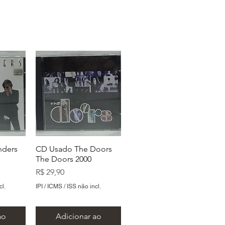
nders
CD Usado The Doors
The Doors 2000
Preço
R$ 29,90
cl.
IPI / ICMS / ISS não incl.
ao
Adicionar ao