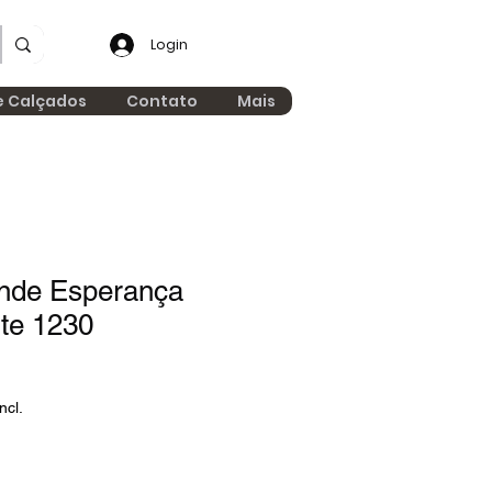
Login
e Calçados
Contato
Mais
ande Esperança
te 1230
ncl.