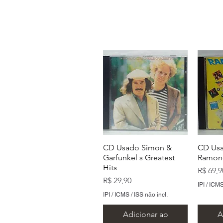
CD Usado Simon &
CD Us
Garfunkel s Greatest
Ramon
Hits
Preço
R$ 69,9
Preço
R$ 29,90
IPI / ICMS
IPI / ICMS / ISS não incl.
Adicionar ao
A