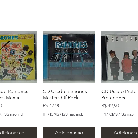
ado Ramones
CD Usado Ramones
CD Usado Prete
es Mania
Masters Of Rock
Pretenders
Preço
Preço
0
R$ 47,90
R$ 49,90
 / ISS não incl.
IPI / ICMS / ISS não incl.
IPI / ICMS / ISS não in
dicionar ao
Adicionar ao
Adicionar 