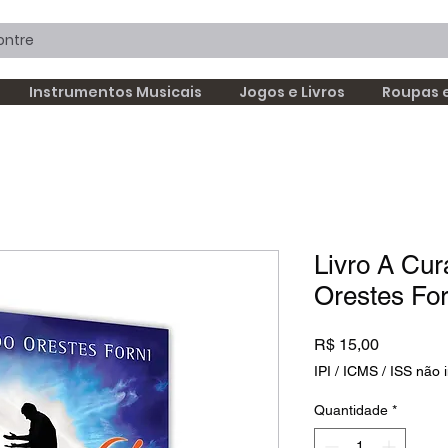
Instrumentos Musicais
Jogos e Livros
Roupas 
Livro A Cur
Orestes For
Preço
R$ 15,00
IPI / ICMS / ISS não i
Quantidade
*