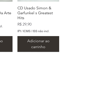
CD Usado Simon &
a Arte
Garfunkel s Greatest
Hits
Preço
R$ 29,90
cl.
IPI / ICMS / ISS não incl.
ao
Adicionar ao
carrinho
 São Paulo
oors
ylan s
CD Usado The Doors
CD Usado The Beatles
b Dylan
The Doors
Love
.