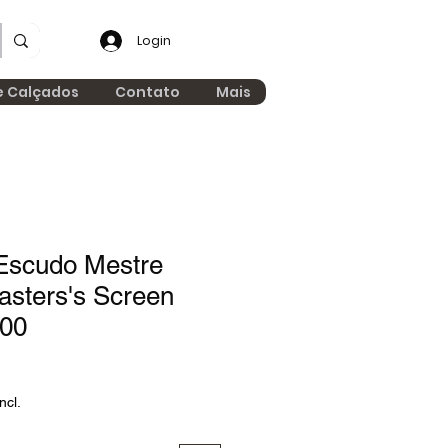
Login
e Calçados
Contato
Mais
Escudo Mestre
sters's Screen
00
ncl.