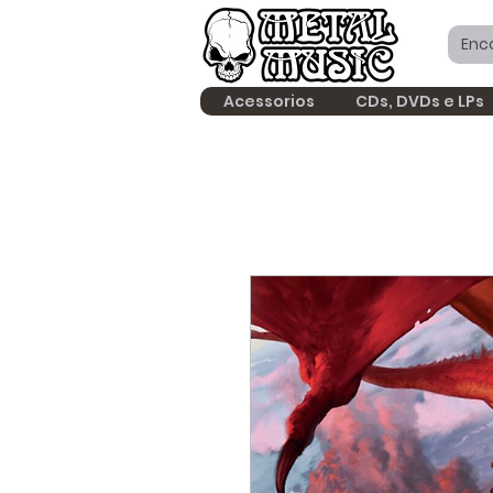
Acessorios
CDs, DVDs e LPs