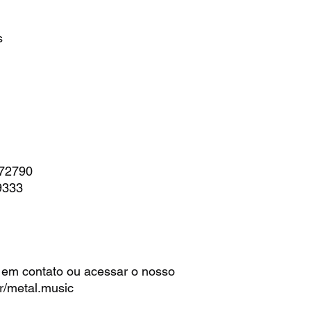
s
172790
9333
 em contato ou acessar o nosso
r/metal.music