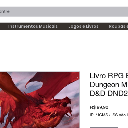
Instrumentos Musicais
Jogos e Livros
Roupas 
Livro RPG 
Dungeon Ma
D&D DND2
Preço
R$ 99,90
IPI / ICMS / ISS não i