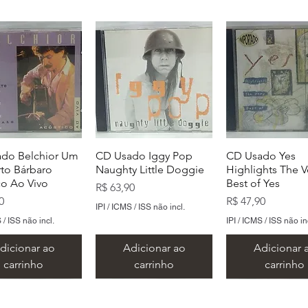
do Belchior Um
CD Usado Iggy Pop
CD Usado Yes
to Bárbaro
Naughty Little Doggie
Highlights The V
co Ao Vivo
Best of Yes
Preço
R$ 63,90
Preço
0
R$ 47,90
IPI / ICMS / ISS não incl.
 / ISS não incl.
IPI / ICMS / ISS não in
dicionar ao
Adicionar ao
Adicionar 
carrinho
carrinho
carrinho