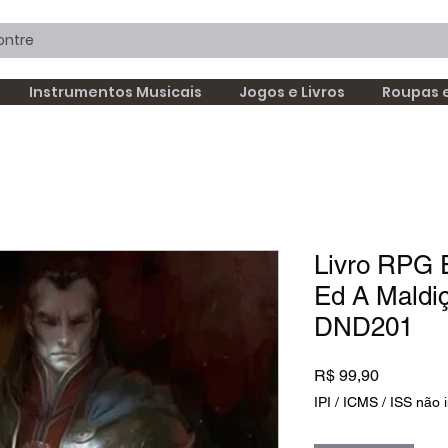
Instrumentos Musicais
Jogos e Livros
Roupas 
Livro RPG 
Ed A Maldi
DND201
Preço
R$ 99,90
IPI / ICMS / ISS não i