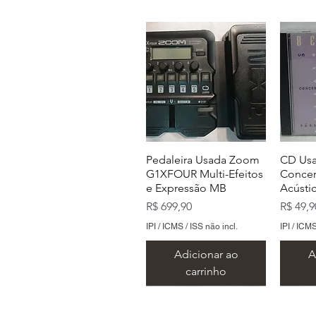
Pedaleira Usada Zoom
CD Usa
G1XFOUR Multi-Efeitos
Concer
e Expressão MB
Acústi
Preço
Preço
R$ 699,90
R$ 49,9
IPI / ICMS / ISS não incl.
IPI / ICMS
Adicionar ao
A
carrinho