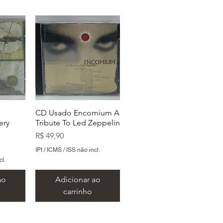
CD Usado Encomium A
ery
Tribute To Led Zeppelin
Preço
R$ 49,90
IPI / ICMS / ISS não incl.
cl.
ao
Adicionar ao
carrinho