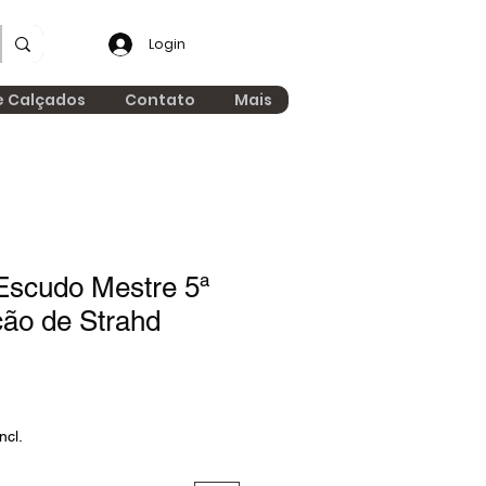
Login
e Calçados
Contato
Mais
Escudo Mestre 5ª
ção de Strahd
ncl.