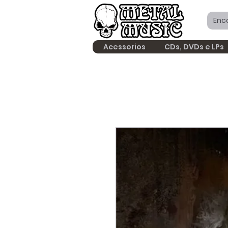
Acessorios
CDs, DVDs e LPs