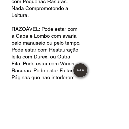
com Pequenas Rasuras.
Nada Comprometendo a
Leitura.
RAZOÁVEL: Pode estar com
a Capa e Lombo com avaria
pelo manuseio ou pelo tempo.
Pode estar com Restauração
feita com Durex, ou Outra
Fita. Pode estar com Várias
Rasuras. Pode estar Faltando
Páginas que não interferem
no Conteúdo da Leitura. Pode
estar com Buracos de Cupim.
Pode Estar com Deformação
pelo Posicionamento. Pode
estar com Manchas por
Umidade. Nada
Comprometendo a Leitura.