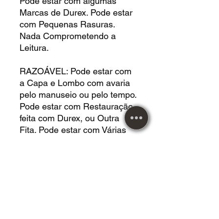
Pode estar com algumas
Marcas de Durex. Pode estar
com Pequenas Rasuras.
Nada Comprometendo a
Leitura.
RAZOÁVEL: Pode estar com
a Capa e Lombo com avaria
pelo manuseio ou pelo tempo.
Pode estar com Restauração
feita com Durex, ou Outra
Fita. Pode estar com Várias
Rasuras. Pode estar Faltando
Páginas que não interferem
no Conteúdo da Leitura. Pode
estar com Buracos de Cupim.
Pode Estar com Deformação
pelo Posicionamento. Pode
estar com Manchas por