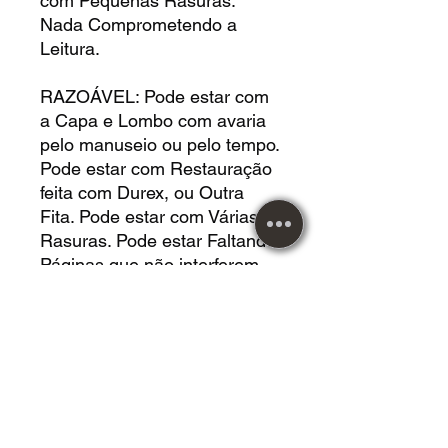
com Pequenas Rasuras.
Nada Comprometendo a
Leitura.
RAZOÁVEL: Pode estar com
a Capa e Lombo com avaria
pelo manuseio ou pelo tempo.
Pode estar com Restauração
feita com Durex, ou Outra
Fita. Pode estar com Várias
Rasuras. Pode estar Faltando
Páginas que não interferem
no Conteúdo da Leitura. Pode
estar com Buracos de Cupim.
Pode Estar com Deformação
pelo Posicionamento. Pode
estar com Manchas por
Umidade. Nada
Comprometendo a Leitura.