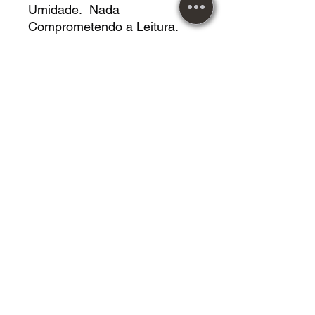
Umidade. Nada
Comprometendo a Leitura.
LIVRO EM *RAZOÁVEL*
ESTADO, capa e folhas
amassadas nas
extremidades, dedicatória a
caneteta, folhas amareladas,
nada que comprometa a
leitura.