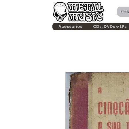
Acessorios
CDs, DVDs e LPs