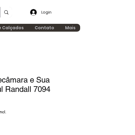
Login
e Calçados
Contato
Mais
necâmara e Sua
l Randall 7094
ncl.