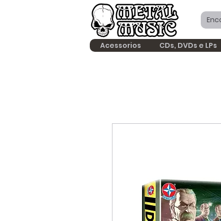
Acessorios
CDs, DVDs e LPs