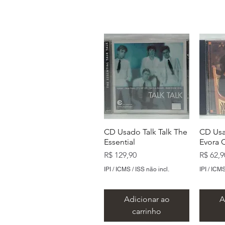
CD Usado Talk Talk The
CD Usa
Essential
Evora 
Preço
Preço
R$ 129,90
R$ 62,9
IPI / ICMS / ISS não incl.
IPI / ICMS
Adicionar ao
A
carrinho