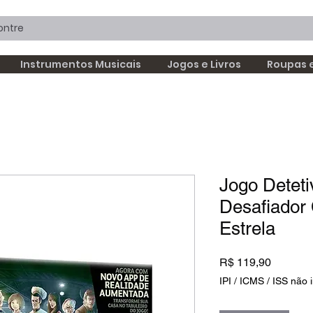
Instrumentos Musicais
Jogos e Livros
Roupas 
Jogo Detet
Desafiador 
Estrela
Preço
R$ 119,90
IPI / ICMS / ISS não i