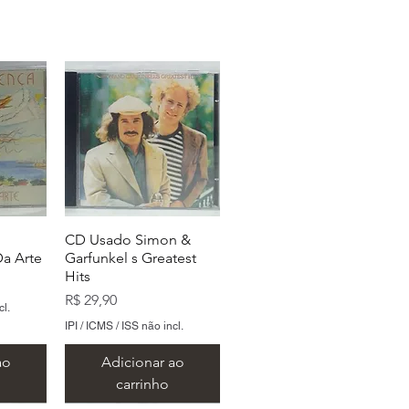
CD Usado Simon &
a Arte
Garfunkel s Greatest
Hits
Preço
R$ 29,90
cl.
IPI / ICMS / ISS não incl.
ao
Adicionar ao
carrinho