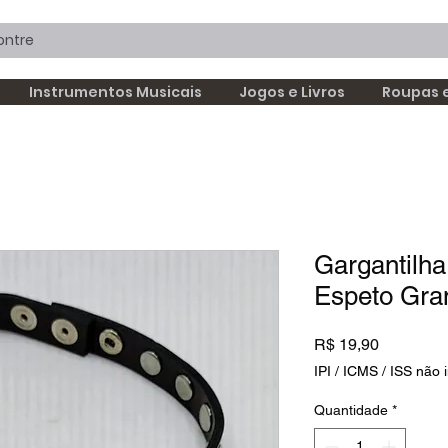
Instrumentos Musicais
Jogos e Livros
Roupas 
Gargantilh
Espeto Gra
Preço
R$ 19,90
IPI / ICMS / ISS não i
Quantidade
*