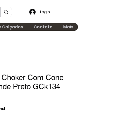
Login
e Calçados
Contato
Mais
a Choker Com Cone
nde Preto GCk134
ncl.