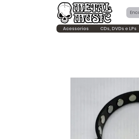
Acessorios
CDs, DVDs e LPs