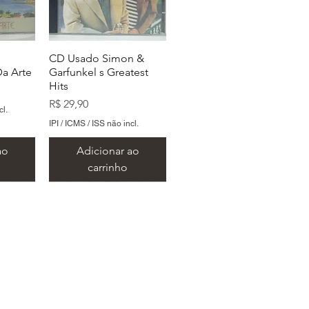
CD Usado Simon &
a Arte
Garfunkel s Greatest
Hits
Preço
R$ 29,90
cl.
IPI / ICMS / ISS não incl.
ao
Adicionar ao
carrinho
 São Paulo