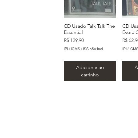
CD Usado Talk Talk The
CD Usa
Essential
Evora 
Preço
Preço
R$ 129,90
R$ 62,9
IPI / ICMS / ISS não incl.
IPI / ICMS
Adicionar ao
A
carrinho
Endereço: