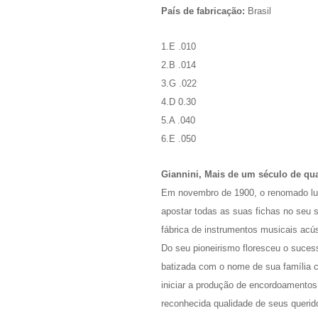
País de fabricação:
Brasil
1.E .010
2.B .014
3.G .022
4.D 0.30
5.A .040
6.E .050
Giannini, Mais de um século de qua
Em novembro de 1900, o renomado luthi
apostar todas as suas fichas no seu s
fábrica de instrumentos musicais acús
Do seu pioneirismo floresceu o suce
batizada com o nome de sua família cr
iniciar a produção de encordoamento
reconhecida qualidade de seus querid