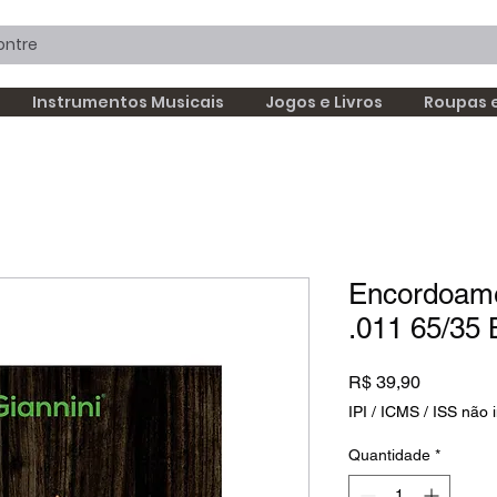
Instrumentos Musicais
Jogos e Livros
Roupas 
Encordoame
.011 65/3
Preço
R$ 39,90
IPI / ICMS / ISS não i
Quantidade
*