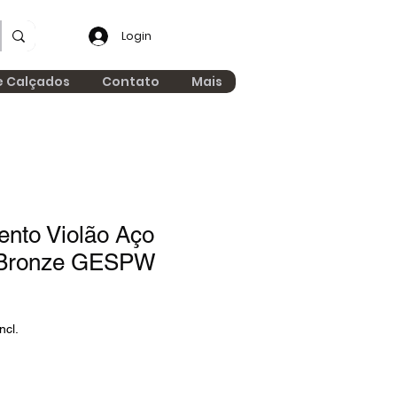
Login
e Calçados
Contato
Mais
nto Violão Aço
5 Bronze GESPW
ncl.