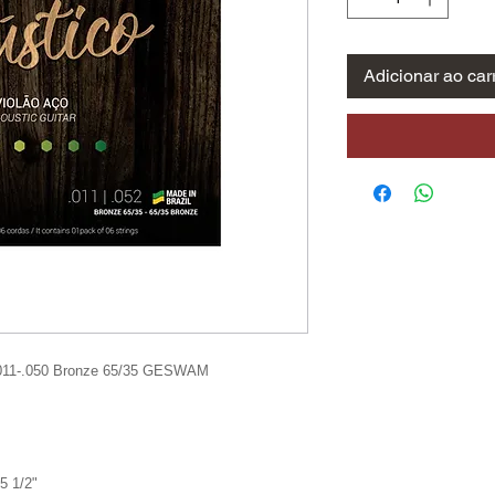
Adicionar ao car
 .011-.050 Bronze 65/35 GESWAM
5 1/2"