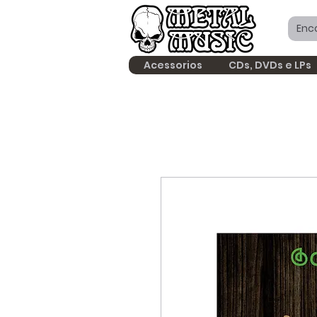
Acessorios
CDs, DVDs e LPs