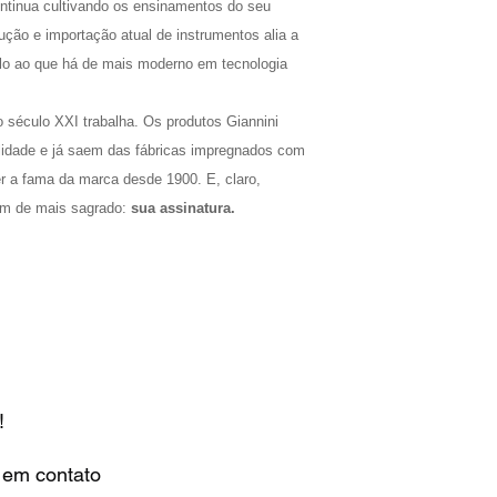
ontinua cultivando os ensinamentos do seu
ução e importação atual de instrumentos alia a
illo ao que há de mais moderno em tecnologia
o século XXI trabalha. Os produtos Giannini
lidade e já saem das fábricas impregnados com
er a fama da marca desde 1900. E, claro,
tem de mais sagrado:
sua assinatura.
!
r em contato