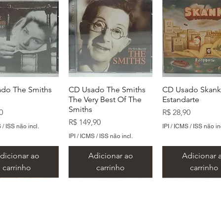
do The Smiths
CD Usado The Smiths
CD Usado Skank
s
The Very Best Of The
Estandarte
Smiths
Preço
0
R$ 28,90
Preço
R$ 149,90
 / ISS não incl.
IPI / ICMS / ISS não in
IPI / ICMS / ISS não incl.
dicionar ao
Adicionar ao
Adicionar 
carrinho
carrinho
carrinho
​Metal Music LTDA
​CNPJ 15.146.267/0001/69