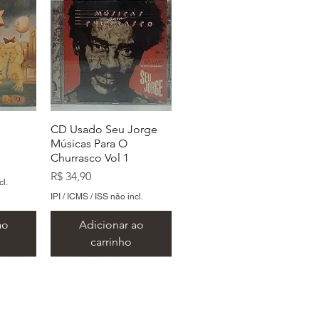
CD Usado Seu Jorge
Músicas Para O
Churrasco Vol 1
Preço
R$ 34,90
cl.
IPI / ICMS / ISS não incl.
ao
Adicionar ao
carrinho