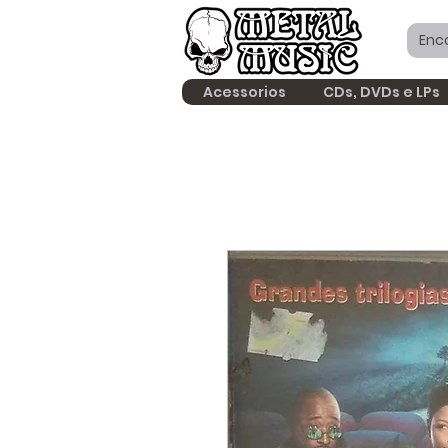
Acessorios
CDs, DVDs e LPs