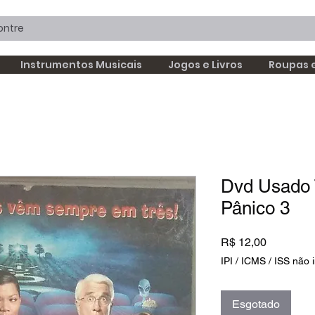
Instrumentos Musicais
Jogos e Livros
Roupas 
Dvd Usado
Pânico 3
Preço
R$ 12,00
IPI / ICMS / ISS não i
Esgotado