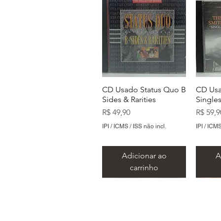
CD Usado Status Quo B
CD Usa
Sides & Rarities
Single
Preço
Preço
R$ 49,90
R$ 59,9
IPI / ICMS / ISS não incl.
IPI / ICMS
Adicionar ao
A
carrinho