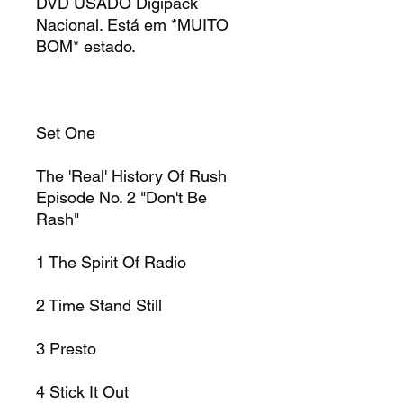
DVD USADO Digipack
Nacional. Está em *MUITO
BOM* estado.
Set One
The 'Real' History Of Rush
Episode No. 2 "Don't Be
Rash"
1
The Spirit Of Radio
2
Time Stand Still
3
Presto
4
Stick It Out