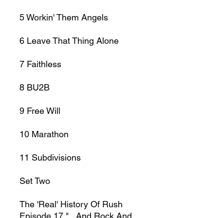
5
Workin' Them Angels
6
Leave That Thing Alone
7
Faithless
8
BU2B
9
Free Will
10
Marathon
11
Subdivisions
Set Two
The 'Real' History Of Rush
Episode 17 "...And Rock And