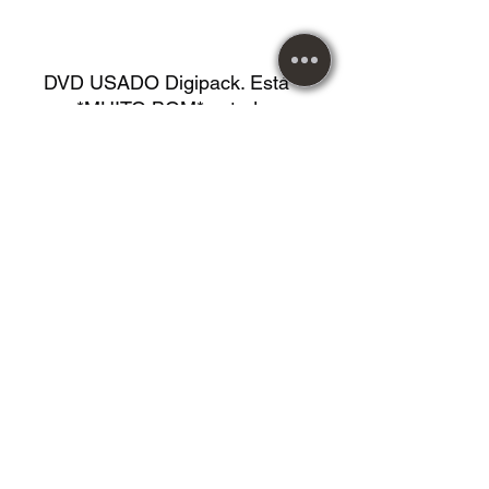
DVD USADO Digipack. Está
em *MUITO BOM* estado.
Metal Music desde 1984!
Maiores informações e
duvida entrar em contato.
Atendendo nossos clientes
com responsabilidade e
compromisso.