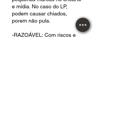
e mídia. No caso do LP,
podem causar chiados,
porem não pula.
-RAZOÁVEL: Com riscos e
marcas na capa e mídia,
porem não atrapalham na
audição. No caso do LP,
causam chiados, porem não
pula.
DVD USADO acrílico em
*EXCELENTE* estado.