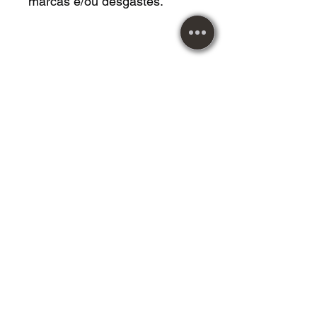
marcas e/ou desgastes.
RE - Regular - Capa com
riscos, marcas e/ou
desgastes, podendo estar
danificada.
Metal Music desde 1984!
Imagens meramente
ilustrativas.
Vendemos roupas,