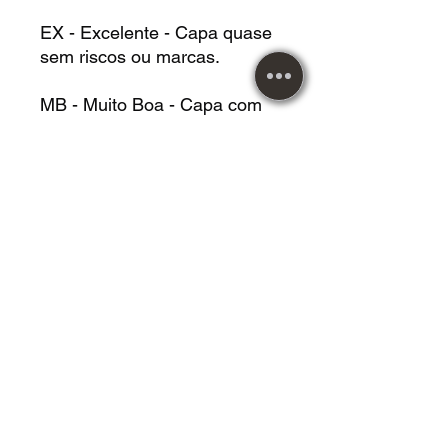
EX - Excelente - Capa quase
sem riscos ou marcas.
MB - Muito Boa - Capa com
riscos ou marcas superficiais
leves.
BM - Boa - Capa com riscos,
marcas e/ou desgastes.
RE - Regular - Capa com
riscos, marcas e/ou
desgastes, podendo estar
danificada.
Metal Music desde 1984!