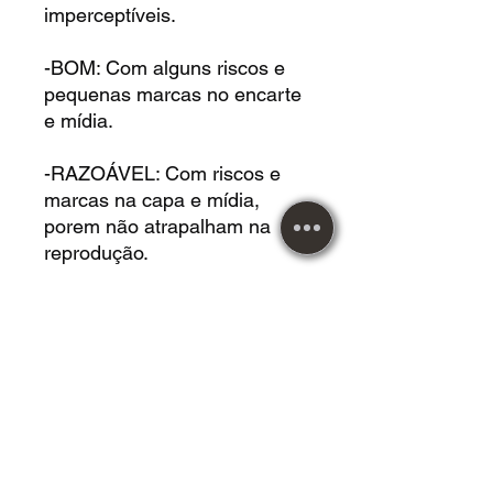
imperceptíveis.
-BOM: Com alguns riscos e
pequenas marcas no encarte
e mídia.
-RAZOÁVEL: Com riscos e
marcas na capa e mídia,
porem não atrapalham na
reprodução.
DVD USADO acrílico em
*EXCELENTE* estado.