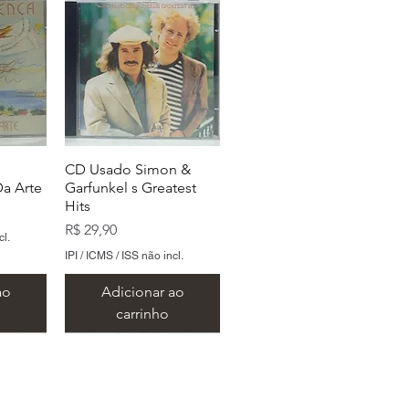
CD Usado Simon &
a Arte
Garfunkel s Greatest
Hits
Preço
R$ 29,90
cl.
IPI / ICMS / ISS não incl.
ao
Adicionar ao
carrinho