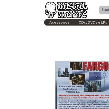
Acessorios
CDs, DVDs e LPs