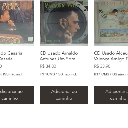
do Cesaria
CD Usado Arnaldo
CD Usado Alceu
Cesaria
Antunes Um Som
Valença Amigo D
Preço
Preço
0
R$ 34,80
R$ 33,90
 / ISS não incl.
IPI / ICMS / ISS não incl.
IPI / ICMS / ISS não in
dicionar ao
Adicionar ao
Adicionar 
carrinho
carrinho
carrinho
​Metal Music LTDA