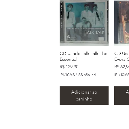
CD Usado Talk Talk The
CD Usa
Essential
Evora 
Preço
Preço
R$ 129,90
R$ 62,9
IPI / ICMS / ISS não incl.
IPI / ICMS
Adicionar ao
A
carrinho