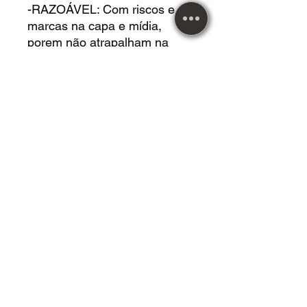
-RAZOÁVEL: Com riscos e
marcas na capa e mídia,
porem não atrapalham na
audição. No caso do LP,
causam chiados, porem não
pula.
DVD USADO acrílico em
*EXCELENTE* estado.