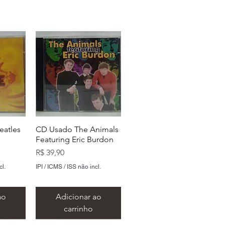
eatles
CD Usado The Animals
Featuring Eric Burdon
Preço
R$ 39,90
cl.
IPI / ICMS / ISS não incl.
ao
Adicionar ao
carrinho