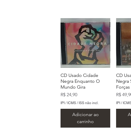
CD Usado Cidade
CD Us
Negra Enquanto O
Negra 
Mundo Gira
Forças
Preço
Preço
R$ 24,90
R$ 49,9
IPI / ICMS / ISS não incl.
IPI / ICMS
Adicionar ao
A
carrinho