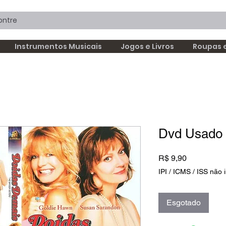
Instrumentos Musicais
Jogos e Livros
Roupas 
Dvd Usado
Preço
R$ 9,90
IPI / ICMS / ISS não i
Esgotado