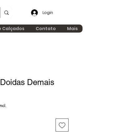
Login
e Calçados
Contato
Mais
 Doidas Demais
ncl.